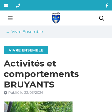
Gestion des traceurs
Aller
au
contenu
Dietwiller
Rec
Vivre Ensemble
VIVRE ENSEMBLE
Activités et
comportements
BRUYANTS
Publié le
22/03/2026