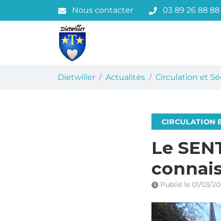
Gestion des traceurs
Aller
Nous contacter
03 89 26 88 88
au
contenu
Dietwiller
Dietwiller
Actualités
Circulation et Sé
CIRCULATION 
Le SEN
connais
Publié le
01/03/2