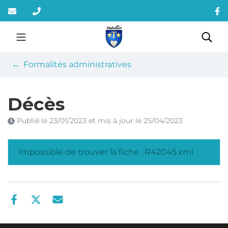
Gestion des traceurs
Aller
au
contenu
Dietwiller
Rec
Formalités administratives
Décès
Publié le
23/01/2023
et mis à jour le
25/04/2023
Impossible de trouver la fiche : R42045.xml