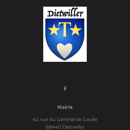
Mairie
42, rue du Général de Gaulle
68440 Dietwiller