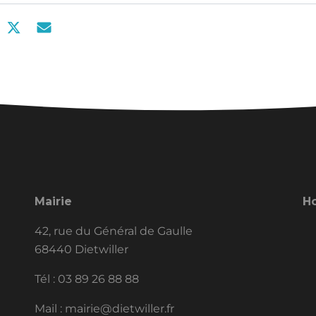
Mairie
Ho
42, rue du Général de Gaulle
68440 Dietwiller
Tél :
03 89 26 88 88
Mail :
mairie@dietwiller.fr