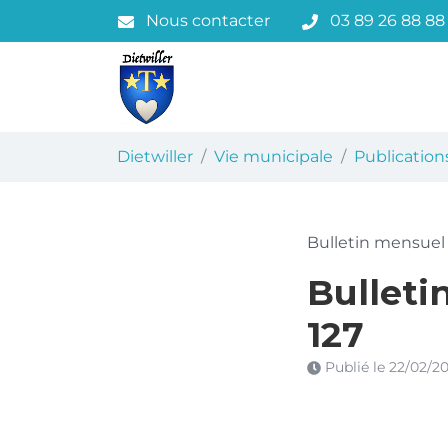
Gestion des traceurs
Aller
Nous contacter
03 89 26 88 88
au
contenu
Dietwiller
Dietwiller
Vie municipale
Publication
Bulletin mensuel
Bulleti
127
Publié le
22/02/2